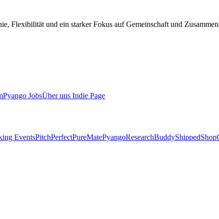
e, Flexibilität und ein starker Fokus auf Gemeinschaft und Zusammen
m
Pyango Jobs
Über uns
Indie Page
ing Events
PitchPerfect
PureMate
Pyango
ResearchBuddy
Shipped
ShopC