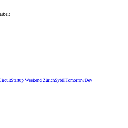
arbeit
ircuit
Startup Weekend Zürich
Sybill
TomorrowDev