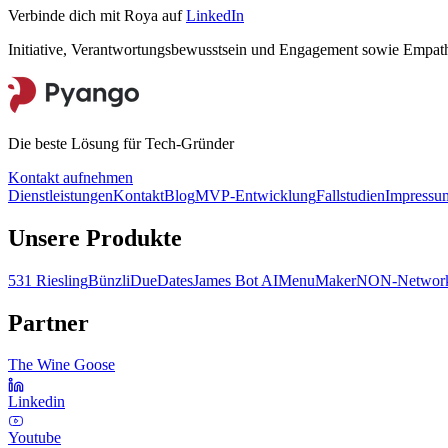
Verbinde dich mit Roya auf
LinkedIn
Initiative, Verantwortungsbewusstsein und Engagement sowie Empathi
Die beste Lösung für Tech-Gründer
Kontakt aufnehmen
Dienstleistungen
Kontakt
Blog
MVP-Entwicklung
Fallstudien
Impressu
Unsere Produkte
531 Riesling
Bünzli
DueDates
James Bot AI
MenuMaker
NON-Network
Partner
The Wine Goose
Linkedin
Youtube