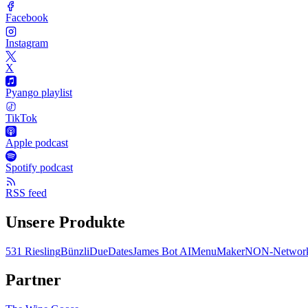
Facebook
Instagram
X
Pyango playlist
TikTok
Apple podcast
Spotify podcast
RSS feed
Unsere Produkte
531 Riesling
Bünzli
DueDates
James Bot AI
MenuMaker
NON-Network
Partner