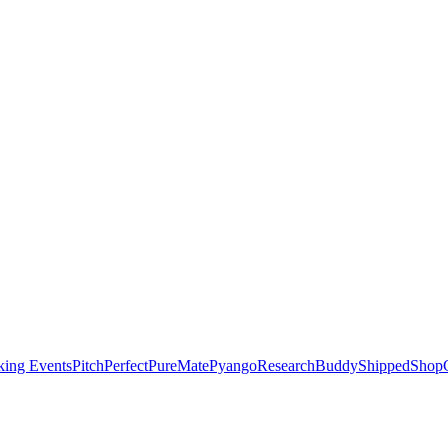
ing Events
PitchPerfect
PureMate
Pyango
ResearchBuddy
Shipped
ShopC