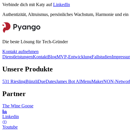
Verbinde dich mit Katy auf
LinkedIn
Authentizität, Altruismus, persönliches Wachstum, Harmonie und ein
Die beste Lösung für Tech-Gründer
Kontakt aufnehmen
Dienstleistungen
Kontakt
Blog
MVP-Entwicklung
Fallstudien
Impressu
Unsere Produkte
531 Riesling
Bünzli
DueDates
James Bot AI
MenuMaker
NON-Network
Partner
The Wine Goose
Linkedin
Youtube