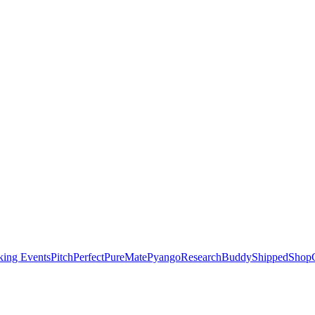
ing Events
PitchPerfect
PureMate
Pyango
ResearchBuddy
Shipped
ShopC