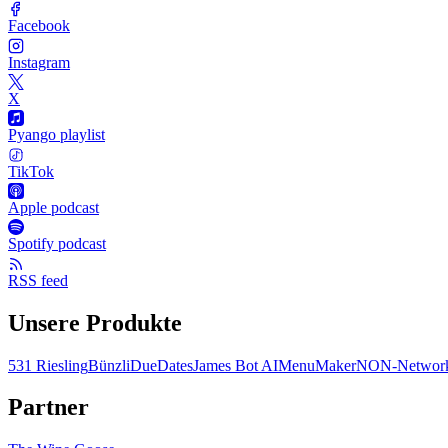
Facebook
Instagram
X
Pyango playlist
TikTok
Apple podcast
Spotify podcast
RSS feed
Unsere Produkte
531 Riesling
Bünzli
DueDates
James Bot AI
MenuMaker
NON-Network
Partner