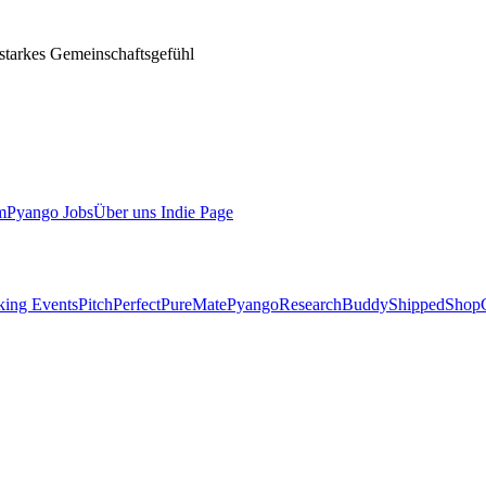
 starkes Gemeinschaftsgefühl
m
Pyango Jobs
Über uns
Indie Page
ing Events
PitchPerfect
PureMate
Pyango
ResearchBuddy
Shipped
ShopC