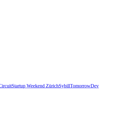
ircuit
Startup Weekend Zürich
Sybill
TomorrowDev