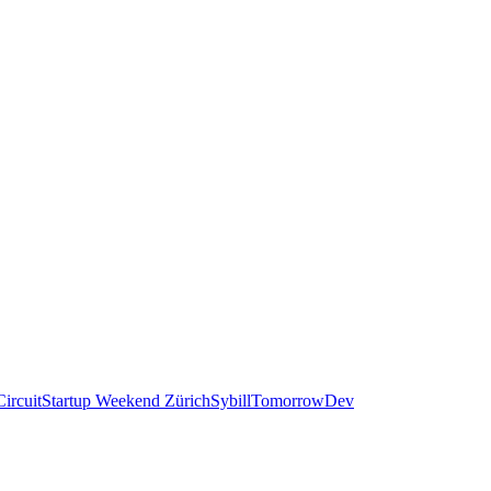
ircuit
Startup Weekend Zürich
Sybill
TomorrowDev