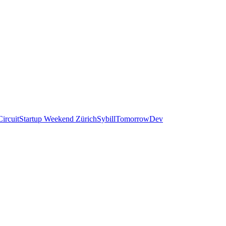
ircuit
Startup Weekend Zürich
Sybill
TomorrowDev