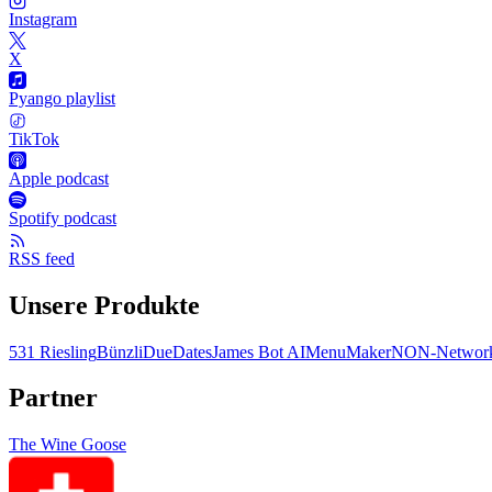
Instagram
X
Pyango playlist
TikTok
Apple podcast
Spotify podcast
RSS feed
Unsere Produkte
531 Riesling
Bünzli
DueDates
James Bot AI
MenuMaker
NON-Network
Partner
The Wine Goose