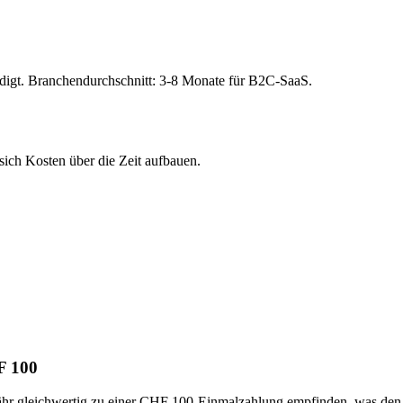
ndigt. Branchendurchschnitt: 3-8 Monate für B2C-SaaS.
ich Kosten über die Zeit aufbauen.
F 100
r gleichwertig zu einer CHF 100-Einmalzahlung empfinden, was den 'Z