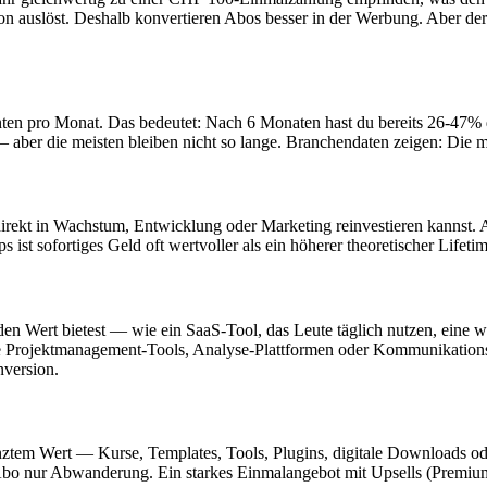
n auslöst. Deshalb konvertieren Abos besser in der Werbung. Aber der
nten pro Monat. Das bedeutet: Nach 6 Monaten hast du bereits 26-47
aber die meisten bleiben nicht so lange. Branchendaten zeigen: Die
irekt in Wachstum, Entwicklung oder Marketing reinvestieren kannst. 
st sofortiges Geld oft wertvoller als ein höherer theoretischer Lifetim
den Wert bietest — wie ein SaaS-Tool, das Leute täglich nutzen, eine 
Projektmanagement-Tools, Analyse-Plattformen oder Kommunikationssof
nversion.
enztem Wert — Kurse, Templates, Tools, Plugins, digitale Downloads od
 Abo nur Abwanderung. Ein starkes Einmalangebot mit Upsells (Premiu