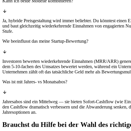
Kann ich beide Modelle kombinieren?
Ja, hybride Preisgestaltung wird immer beliebter. Du könntest einen
und baut gleichzeitig wiederkehrende Einnahmen von engagierten Nut
Stufe.
Wie beeinflusst das meine Startup-Bewertung?
Investoren bewerten wiederkehrende Einnahmen (MRR/ARR) generell
dem 5-10-fachen des Umsatzes bewertet werden, während ein Unterne
Unternehmen zählt oft das tatsächliche Geld mehr als Bewertungsmult
Was ist mit Jahres- vs Monatsabos?
Jahresabos sind ein Mittelweg — sie bieten Sofort-Cashflow (wie Ein
den Cashflow dramatisch verbessern und die Abwanderung senken, da 
Jahresoptionen an.
Brauchst du Hilfe bei der Wahl des richti