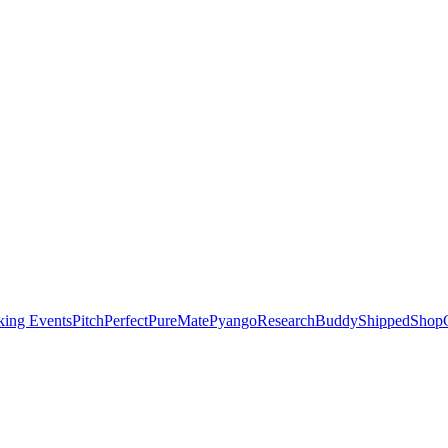
ing Events
PitchPerfect
PureMate
Pyango
ResearchBuddy
Shipped
ShopC