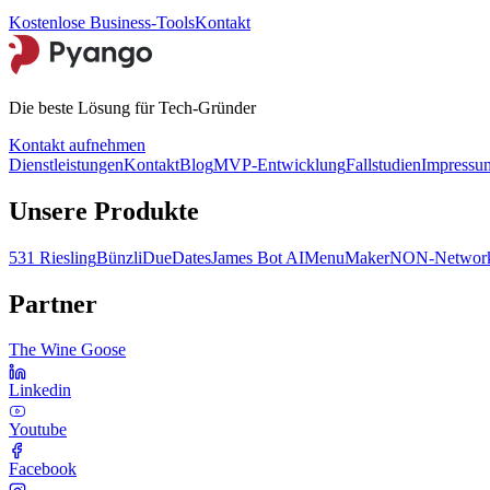
Kostenlose Business-Tools
Kontakt
Die beste Lösung für Tech-Gründer
Kontakt aufnehmen
Dienstleistungen
Kontakt
Blog
MVP-Entwicklung
Fallstudien
Impressu
Unsere Produkte
531 Riesling
Bünzli
DueDates
James Bot AI
MenuMaker
NON-Network
Partner
The Wine Goose
Linkedin
Youtube
Facebook