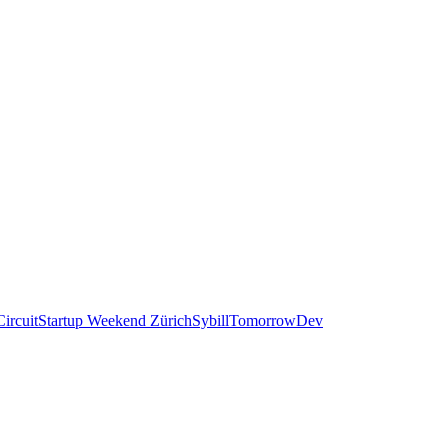
ircuit
Startup Weekend Zürich
Sybill
TomorrowDev