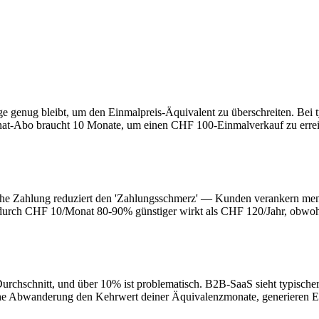
e genug bleibt, um den Einmalpreis-Äquivalent zu überschreiten. Be
nat-Abo braucht 10 Monate, um einen CHF 100-Einmalverkauf zu errei
iche Zahlung reduziert den 'Zahlungsschmerz' — Kunden verankern men
urch CHF 10/Monat 80-90% günstiger wirkt als CHF 120/Jahr, obwohl e
urchschnitt, und über 10% ist problematisch. B2B-SaaS sieht typisch
iche Abwanderung den Kehrwert deiner Äquivalenzmonate, generieren 