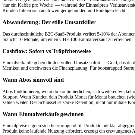
'nur ein Kaffee pro Woche' — während der Einmalpreis Verlustaversio
Kunden fühlen sich auch weniger gebunden und kündigen leicht.
Abwanderung: Der stille Umsatzkiller
Das durchschnittliche B2C-SaaS-Produkt verliert 5-10% der Abonne
braucht 10 Monate, um einen CHF 100-Einmalverkauf zu erreichen — 
Cashflow: Sofort vs Tröpfchenweise
Einmalverkäufe geben dir den vollen Umsatz sofort — Geld, das du d
Metriken und erschweren die Finanzplanung. Für bootstrapped Startups i
Wann Abos sinnvoll sind
Abos funktionieren, wenn du kontinuierlichen, sich weiterentwickeln
Support. Wenn Kunden dein Produkt Monat für Monat brauchen (wie 
zahlen weiter. Der Schlüssel ist starke Retention, nicht nur initiale Ko
Wann Einmalverkäufe gewinnen
Einmalpreise eignen sich hervorragend für Produkte mit klar abgegr
Produkt keine laufende Nutzung erfordert, erzeugt ein erzwungenes