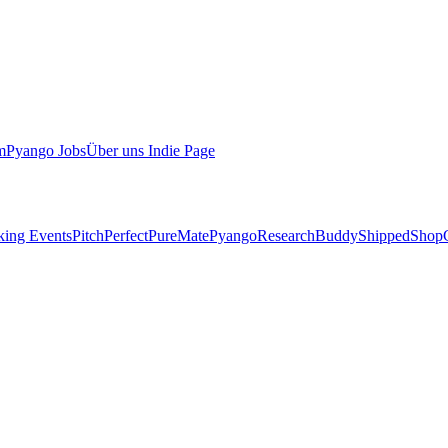
m
Pyango Jobs
Über uns
Indie Page
ing Events
PitchPerfect
PureMate
Pyango
ResearchBuddy
Shipped
ShopC