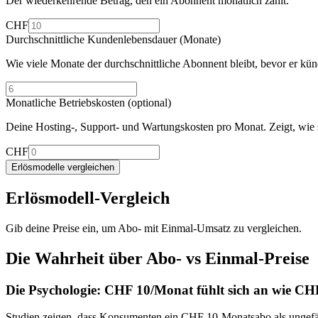
Der wiederkehrende Betrag, den ein Abonnent monatlich zahlt.
CHF
Durchschnittliche Kundenlebensdauer (Monate)
Wie viele Monate der durchschnittliche Abonnent bleibt, bevor er kü
Monatliche Betriebskosten (optional)
Deine Hosting-, Support- und Wartungskosten pro Monat. Zeigt, wie s
CHF
Erlösmodelle vergleichen
Erlösmodell-Vergleich
Gib deine Preise ein, um Abo- mit Einmal-Umsatz zu vergleichen.
Die Wahrheit über Abo- vs Einmal-Preise
Die Psychologie: CHF 10/Monat fühlt sich an wie CH
Studien zeigen, dass Konsumenten ein CHF 10-Monatsabo als ungefäh