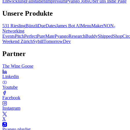
Entwicklung
Fallstudien
Impressum
Pyango Jobs
Über uns
Indie Page
Unsere Produkte
531 Riesling
Bünzli
DueDates
James Bot AI
MenuMaker
NON-
Networking
Events
PitchPerfect
PureMate
Pyango
ResearchBuddy
Shipped
ShopCirc
Weekend Zürich
Sybill
TomorrowDev
Partner
The Wine Goose
Linkedin
Youtube
Facebook
Instagram
X
Pyango playlist