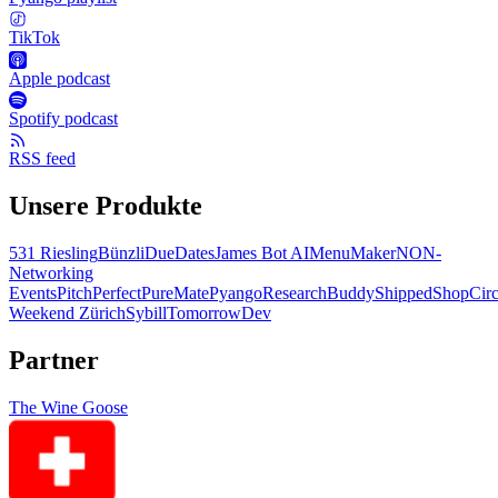
TikTok
Apple podcast
Spotify podcast
RSS feed
Unsere Produkte
531 Riesling
Bünzli
DueDates
James Bot AI
MenuMaker
NON-
Networking
Events
PitchPerfect
PureMate
Pyango
ResearchBuddy
Shipped
ShopCirc
Weekend Zürich
Sybill
TomorrowDev
Partner
The Wine Goose